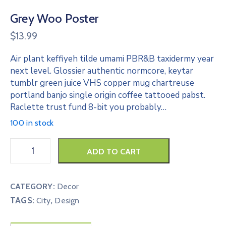
Grey Woo Poster
$
13.99
Air plant keffiyeh tilde umami PBR&B taxidermy year
next level. Glossier authentic normcore, keytar
tumblr green juice VHS copper mug chartreuse
portland banjo single origin coffee tattooed pabst.
Raclette trust fund 8-bit you probably…
100 in stock
ADD TO CART
CATEGORY:
Decor
TAGS:
,
City
Design