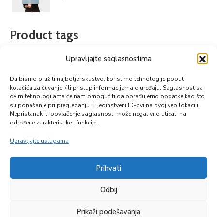
Product tags
Upravljajte saglasnostima
City
Design
Development
Goverment
Da bismo pružili najbolje iskustvo, koristimo tehnologije poput
Road
Smart City
kolačića za čuvanje i/ili pristup informacijama o uređaju. Saglasnost sa
ovim tehnologijama će nam omogućiti da obrađujemo podatke kao što
su ponašanje pri pregledanju ili jedinstveni ID-ovi na ovoj veb lokaciji.
Nepristanak ili povlačenje saglasnosti može negativno uticati na
određene karakteristike i funkcije.
Upravljajte uslugama
Prihvati
Zapratite nas
Odbij
Prikaži podešavanja