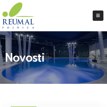
Naslovna
Reumal
Liječenje
Novosti
Programi
Wellness
Novosti
Kontakt