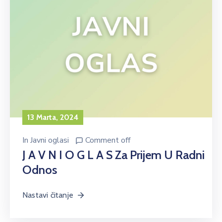
13 Marta, 2024
In
Javni oglasi
Comment off
J A V N I O G L A S Za Prijem U Radni
Odnos
Nastavi čitanje