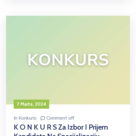
7 Marta, 2024
In
Konkursi
Comment off
K O N K U R S Za Izbor I Prijem