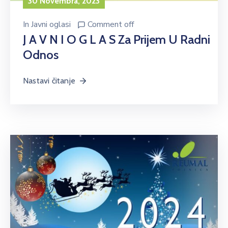
30 Novembra, 2023
In
Javni oglasi
Comment off
J A V N I O G L A S Za Prijem U Radni
Odnos
Nastavi čitanje