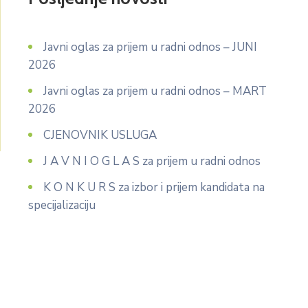
Javni oglas za prijem u radni odnos – JUNI
2026
Javni oglas za prijem u radni odnos – MART
2026
CJENOVNIK USLUGA
J A V N I O G L A S za prijem u radni odnos
K O N K U R S za izbor i prijem kandidata na
specijalizaciju