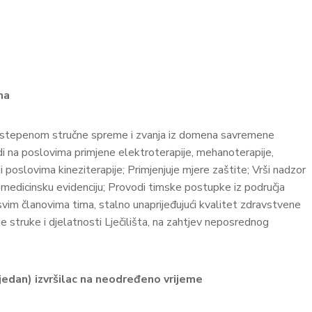
na
 stepenom stručne spreme i zvanja iz domena savremene
Radi na poslovima primjene elektroterapije, mehanoterapije,
poslovima kineziterapije; Primjenjuje mjere zaštite; Vrši nadzor
 medicinsku evidenciju; Provodi timske postupke iz područja
sa svim članovima tima, stalno unaprijeđujući kvalitet zdravstvene
 struke i djelatnosti Lječilišta, na zahtjev neposrednog
(jedan) izvršilac na neodređeno vrijeme