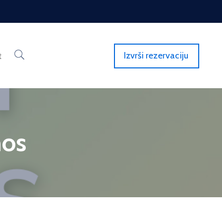
Izvrši rezervaciju
t
nos