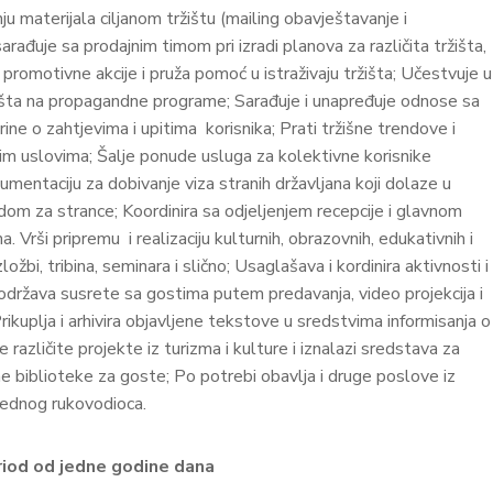
 materijala ciljanom tržištu (mailing obavještavanje i
arađuje sa prodajnim timom pri izradi planova za različita tržišta,
i promotivne akcije i pruža pomoć u istraživaju tržišta; Učestvuje u
žišta na propagandne programe; Sarađuje i unapređuje odnose sa
ine o zahtjevima i upitima korisnika; Prati tržišne trendove i
šnim uslovima; Šalje ponude usluga za kolektivne korisnike
umentaciju za dobivanje viza stranih državljana koji dolaze u
edom za strance; Koordinira sa odjeljenjem recepcije i glavnom
 Vrši pripremu i realizaciju kulturnih, obrazovnih, edukativnih i
ožbi, tribina, seminara i slično; Usaglašava i kordinira aktivnosti i
ržava susrete sa gostima putem predavanja, video projekcija i
rikuplja i arhivira objavljene tekstove u sredstvima informisanja o
e različite projekte iz turizma i kulture i iznalazi sredstava za
čne biblioteke za goste; Po potrebi obavlja i druge poslove iz
srednog rukovodioca.
eriod od jedne godine dana