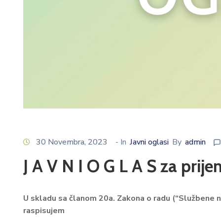
30 Novembra, 2023
- In
Javni oglasi
By
admin
J A V N I O G L A S za prij
U skladu sa članom 20a.
Zakona o radu (“Službene no
raspisujem