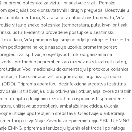
rši pripremu bolesnika za vizitu i prisustvuje viziti; Pomaže
kom specijalisticko-konsultativnih i drugih pregleda; Učestvuje u
nsku dokumentaciju; Stara se o sterilnosti instrumenata; Vrši
oliše vitalne znake bolesnika (temperatura, puls, krvni pritisak,
estrinsku listu; Evidentira provedene postupke u sestrinsku
 u toku dana; Vrši primopredaju smjene odjeljenskoj sestri i sestri
anjivim podlogama na koje nasađuje uzorke, promatra porast
pregled i za ispitivanje osjetljivosti mikroorganizama na
zorka, prethodno pripremljen kao razmaz na stakalcu ili talog;
protutijela; Vodi medicinsku dokumentaciju i protokole korisnika
tarija; Kao sanitarac vrši programiranje, organizaciju rada i
je (DDD); Priprema aparaturu, dezinfekciona sredstva i zaštitna
anja i istraživanja u cilju otkrivanja i otklanjanja izvora zaraznih
m materijalu i dobijenim rezultatima i ispravnosti sprovedene
aturu, uništava upotrebljenju ambalažu insekticida, uklanja
oljne uticaje upotrebljenih sredstava; Učestvuje u anketiranju
dokumentaciju i izvještaje Zavodu za Epidemiologiju SBK; U EMNG
anje EMNG, priprema sterilizaciju iglenih elektroda i po nalogu