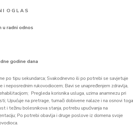
N I O G L A S
m u radni odnos
jedne godine dana
e po tipu sekundarca; Svakodnevno ili po potrebi se savjetuje
cije i neposrednim rukovodiocem; Bavi se unapređenjem zdravlja,
ehabilitacijom; Pregleda korisnika usluga, uzima anamnezu pri
ti; Upućuje na pretrage, tumači dobivene nalaze i na osnovi tog
nost i težinu bolesnikova stanja, potrebu upućivanja na
ntaciju; Po potrebi obavlja i druge poslove iz domena svoje
ovodioca.