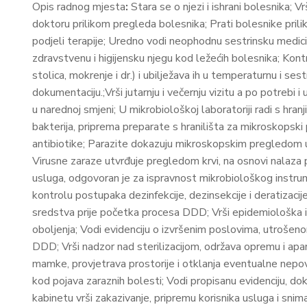
Opis radnog mjesta
:
Stara se o njezi i ishrani bolesnika; V
doktoru prilikom pregleda bolesnika; Prati bolesnike prili
podjeli terapije; Uredno vodi neophodnu sestrinsku medici
zdravstvenu i higijensku njegu kod ležećih bolesnika; Kontr
stolica, mokrenje i dr.) i ubilježava ih u temperaturnu i s
dokumentaciju.;Vrši jutarnju i večernju vizitu a po potrebi i
u narednoj smjeni; U mikrobiološkoj laboratoriji radi s hr
bakterija, priprema preparate s hranilišta za mikroskopski 
antibiotike; Parazite dokazuju mikroskopskim pregledom u
Virusne zaraze utvrđuje pregledom krvi, na osnovi nalaza 
usluga, odgovoran je za ispravnost mikrobiološkog instrumen
kontrolu postupaka dezinfekcije, dezinsekcije i deratizaci
sredstva prije početka procesa DDD; Vrši epidemiološka izviđ
oboljenja; Vodi evidenciju o izvršenim poslovima, utrošeno
DDD; Vrši nadzor nad sterilizacijom, održava opremu i apar
mamke, provjetrava prostorije i otklanja eventualne nepov
kod pojava zaraznih bolesti; Vodi propisanu evidenciju, 
kabinetu vrši zakazivanje, pripremu korisnika usluga i snim