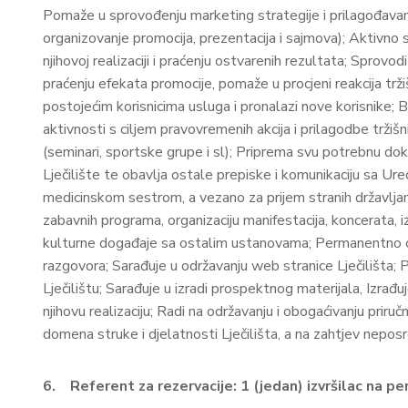
Pomaže u sprovođenju marketing strategije i prilagođavanju
organizovanje promocija, prezentacija i sajmova); Aktivno s
njihovoj realizaciji i praćenju ostvarenih rezultata; Sprovod
praćenju efekata promocije, pomaže u procjeni reakcija tr
postojećim korisnicima usluga i pronalazi nove korisnike; Br
aktivnosti s ciljem pravovremenih akcija i prilagodbe trži
(seminari, sportske grupe i sl); Priprema svu potrebnu dok
Lječilište te obavlja ostale prepiske i komunikaciju sa Ur
medicinskom sestrom, a vezano za prijem stranih državljana.
zabavnih programa, organizaciju manifestacija, koncerata, izl
kulturne događaje sa ostalim ustanovama; Permanentno od
razgovora; Sarađuje u održavanju web stranice Lječilišta; P
Lječilištu; Sarađuje u izradi prospektnog materijala, Izrađuj
njihovu realizaciju; Radi na održavanju i obogaćivanju priru
domena struke i djelatnosti Lječilišta, a na zahtjev nepo
6.
Referent za rezervacije:
1 (jedan) izvršilac na p