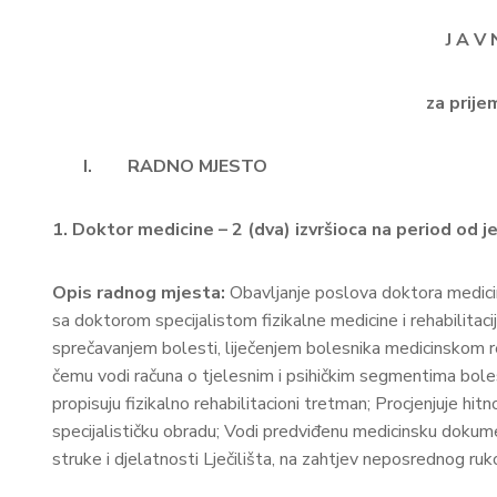
J A V 
za prije
I.
RADNO MJESTO
1. Doktor medicine – 2 (dva) izvršioca na period od 
Opis radnog mjesta:
Obavljanje poslova doktora medicin
sa doktorom specijalistom fizikalne medicine i rehabilita
sprečavanjem bolesti, liječenjem bolesnika medicinskom r
čemu vodi računa o tjelesnim i psihičkim segmentima boles
propisuju fizikalno rehabilitacioni tretman; Procjenjuje hit
specijalističku obradu; Vodi predviđenu medicinsku dokume
struke i djelatnosti Lječilišta, na zahtjev neposrednog ruk