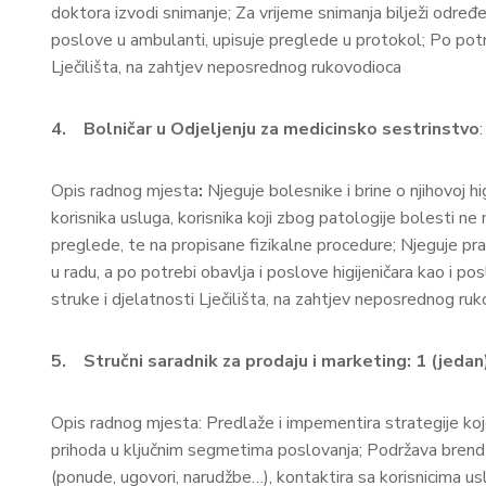
doktora izvodi snimanje; Za vrijeme snimanja bilježi određ
poslove u ambulanti, upisuje preglede u protokol; Po potr
Lječilišta, na zahtjev neposrednog rukovodioca
4.
Bolničar u Odjeljenju za medicinsko sestrinstvo
Opis radnog mjesta
:
Njeguje bolesnike i brine o njihovoj h
korisnika usluga, korisnika koji zbog patologije bolesti ne
preglede, te na propisane fizikalne procedure; Njeguje pr
u radu, a po potrebi obavlja i poslove higijeničara kao i 
struke i djelatnosti Lječilišta, na zahtjev neposrednog ruk
5.
Stručni saradnik za prodaju i marketing:
1 (jedan
Opis radnog mjesta: Predlaže i impementira strategije koje
prihoda u ključnim segmetima poslovanja; Podržava brend po
(ponude, ugovori, narudžbe…), kontaktira sa korisnicima usl