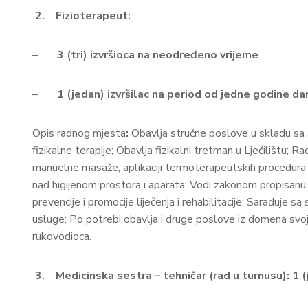
2.
Fizioterapeut:
–
3 (tri) izvršioca na neodređeno vrijeme
–
1 (jedan) izvršilac na period od jedne godine da
Opis radnog mjesta
:
Obavlja stručne poslove u skladu sa
fizikalne terapije; Obavlja fizikalni tretman u Lječilištu; 
manuelne masaže, aplikaciji termoterapeutskih procedura i 
nad higijenom prostora i aparata; Vodi zakonom propisanu
prevencije i promocije liječenja i rehabilitacije; Sarađuje 
usluge; Po potrebi obavlja i druge poslove iz domena svoje
rukovodioca.
3.
Medicinska sestra – tehničar (rad u turnusu): 1 