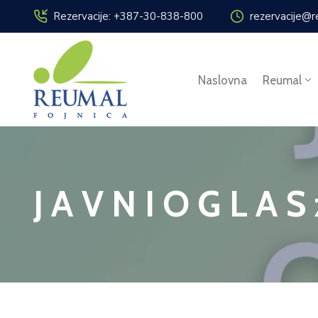
Rezervacije: +387-30-838-800
rezervacije@r
Naslovna
Reumal
J A V N I O G L A S