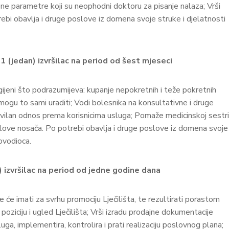
ene parametre koji su neophodni doktoru za pisanje nalaza; Vrši
ebi obavlja i druge poslove iz domena svoje struke i djelatnosti
:
1 (jedan) izvršilac na period od šest mjeseci
igijeni što podrazumijeva: kupanje nepokretnih i teže pokretnih
 mogu to sami uraditi; Vodi bolesnika na konsultativne i druge
avilan odnos prema korisnicima usluga; Pomaže medicinskoj sestri
poslove nosača. Po potrebi obavlja i druge poslove iz domena svoje
ovodioca.
) izvršilac na period od jedne godine dana
 će imati za svrhu promociju Lječilišta, te rezultirati porastom
ziciju i ugled Lječilišta; Vrši izradu prodajne dokumentacije
uga, implementira, kontrolira i prati realizaciju poslovnog plana;