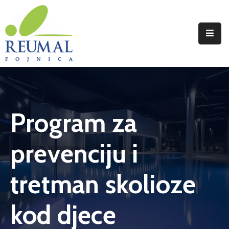
Naslovna
Reumal
Liječenje
Program za
Programi
Wellness
prevenciju i
Novosti
tretman skolioze
Kontakt
kod djece