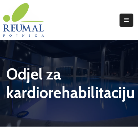
Naslovna
Reumal
Liječenje
Odjel za
Programi
Wellness
kardiorehabilitaciju
Novosti
Kontakt