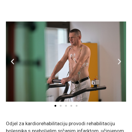
Odjel za kardiorehabilitaciju provodi rehabilitaciju
bolesnika s preboljelim srčanim infarktom, učinjenom