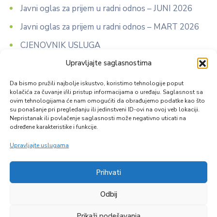
Javni oglas za prijem u radni odnos – JUNI 2026
Javni oglas za prijem u radni odnos – MART 2026
CJENOVNIK USLUGA
Upravljajte saglasnostima
J A V N I O G L A S za prijem u radni odnos
K O N K U R S za izbor i prijem kandidata na
Da bismo pružili najbolje iskustvo, koristimo tehnologije poput
kolačića za čuvanje i/ili pristup informacijama o uređaju. Saglasnost sa
specijalizaciju
ovim tehnologijama će nam omogućiti da obrađujemo podatke kao što
su ponašanje pri pregledanju ili jedinstveni ID-ovi na ovoj veb lokaciji.
Nepristanak ili povlačenje saglasnosti može negativno uticati na
određene karakteristike i funkcije.
Upravljajte uslugama
Prihvati
Zapratite nas
Odbij
Prikaži podešavanja