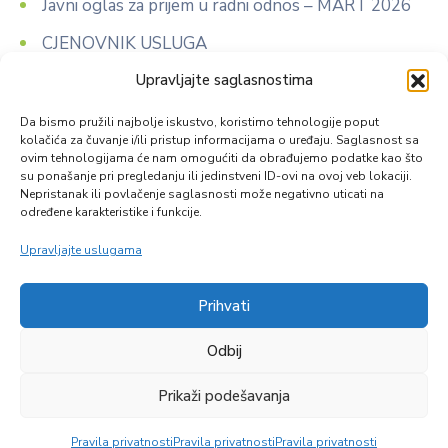
Javni oglas za prijem u radni odnos – MART 2026
CJENOVNIK USLUGA
Upravljajte saglasnostima
J A V N I O G L A S za prijem u radni odnos
K O N K U R S za izbor i prijem kandidata na
Da bismo pružili najbolje iskustvo, koristimo tehnologije poput
kolačića za čuvanje i/ili pristup informacijama o uređaju. Saglasnost sa
specijalizaciju
ovim tehnologijama će nam omogućiti da obrađujemo podatke kao što
su ponašanje pri pregledanju ili jedinstveni ID-ovi na ovoj veb lokaciji.
Nepristanak ili povlačenje saglasnosti može negativno uticati na
određene karakteristike i funkcije.
Upravljajte uslugama
Prihvati
Zapratite nas
Odbij
Prikaži podešavanja
© Copyright 2026 |
Reumal.ba
| All Rights Reserved
Pravila privatnosti
Pravila privatnosti
Pravila privatnosti