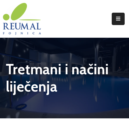
Naslovna
Reumal
Liječenje
Tretmani i načini
Programi
Wellness
liječenja
Novosti
Kontakt