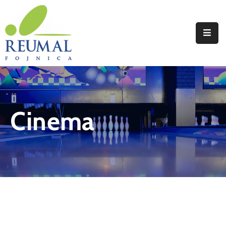
Naslovna
Reumal
Liječenje
Cinema
Programi
Wellness
Novosti
Kontakt