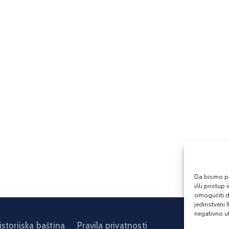
Da bismo pru
i/ili prist
omogućiti d
jedinstveni 
negativno ut
istorijska baština
Pravila privatnosti