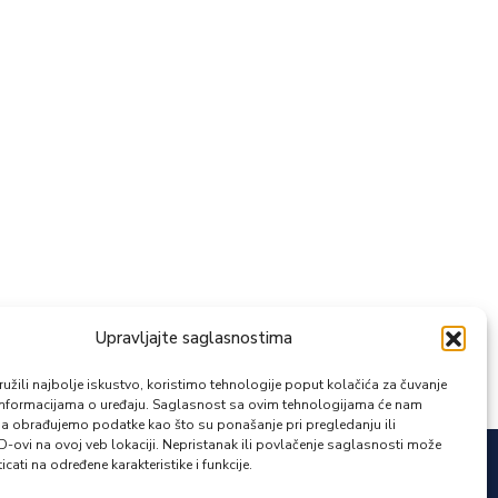
Upravljajte saglasnostima
žili najbolje iskustvo, koristimo tehnologije poput kolačića za čuvanje
up informacijama o uređaju. Saglasnost sa ovim tehnologijama će nam
a obrađujemo podatke kao što su ponašanje pri pregledanju ili
ID-ovi na ovoj veb lokaciji. Nepristanak ili povlačenje saglasnosti može
icati na određene karakteristike i funkcije.
Zapratite nas