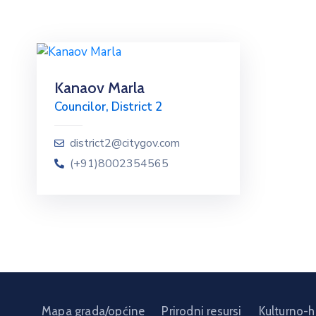
Kanaov Marla
Councilor, District 2
district2@citygov.com
(+91)8002354565
Mapa grada/općine
Prirodni resursi
Kulturno-h