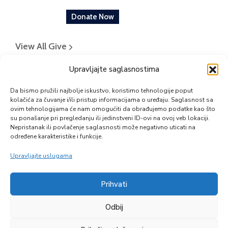
Donate Now
View All Give
Upravljajte saglasnostima
Da bismo pružili najbolje iskustvo, koristimo tehnologije poput
kolačića za čuvanje i/ili pristup informacijama o uređaju. Saglasnost sa
ovim tehnologijama će nam omogućiti da obrađujemo podatke kao što
su ponašanje pri pregledanju ili jedinstveni ID-ovi na ovoj veb lokaciji.
Nepristanak ili povlačenje saglasnosti može negativno uticati na
određene karakteristike i funkcije.
Upravljajte uslugama
Prihvati
Zapratite nas
Odbij