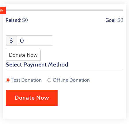
0%
0 Donors
$0
$0
Raised:
Goal:
$
0
Donate Now
Select Payment Method
Test Donation
Offline Donation